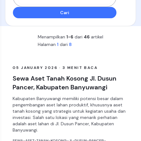
Cari
Menampilkan
1-6
dari
46
artikel
Halaman
1
dari
8
ARTIKEL
05 JANUARY 2026 · 3 MENIT BACA
Sewa Aset Tanah Kosong Jl. Dusun
Pancer, Kabupaten Banyuwangi
Kabupaten Banyuwangi memiliki potensi besar dalam
pengembangan aset lahan produktif, khususnya aset
tanah kosong yang strategis untuk kegiatan usaha dan
investasi. Salah satu lokasi yang menarik perhatian
adalah aset lahan di Jl. Dusun Pancer, Kabupaten
Banyuwangi.
SEWA-ASET-TANAH-KOSONG-JL-DUSUN-PANCER-