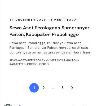
ARTIKEL
24 DECEMBER 2025 · 4 MENIT BACA
Sewa Aset Perniagaan Sumeranyar
Paiton, Kabupaten Probolinggo
Sewa aset Probolinggo, khususnya Sewa Aset
Perniagaan Sumeranyar Paiton, menjadi salah satu
contoh nyata pemanfaatan aset daerah Jawa Timur
SEWA-ASET-PERNIAGAAN-SUMERANYAR-PAITON-
KABUPATEN-PROBOLINGGO
1
2
...
8